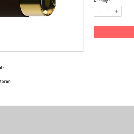
Quantity
*
t)
toren.