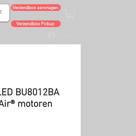
Verzendbox aanvragen
T
Verzendbox Pickup
Log In
LED BU8012BA
Air® motoren