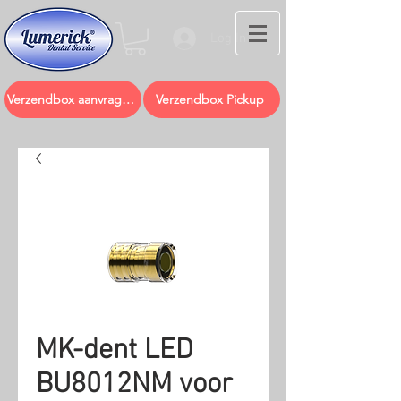
Log In
Verzendbox aanvragen
Verzendbox Pickup
MK-dent LED
BU8012NM voor