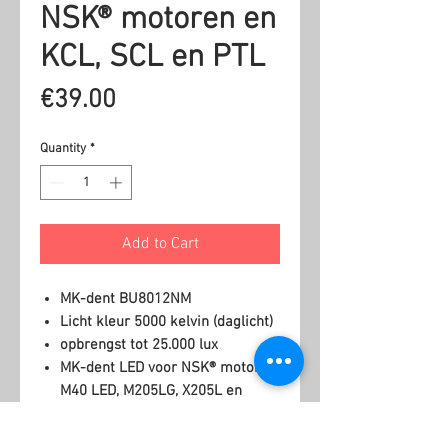
NSK® motoren en
KCL, SCL en PTL
Price
€39.00
Quantity
*
Add to Cart
MK-dent BU8012NM
Licht kleur 5000 kelvin (daglicht)
opbrengst tot 25.000 lux
MK-dent LED voor NSK® motoren
M40 LED, M205LG, X205L en
koppeling KCL, SCL en PTL LED.