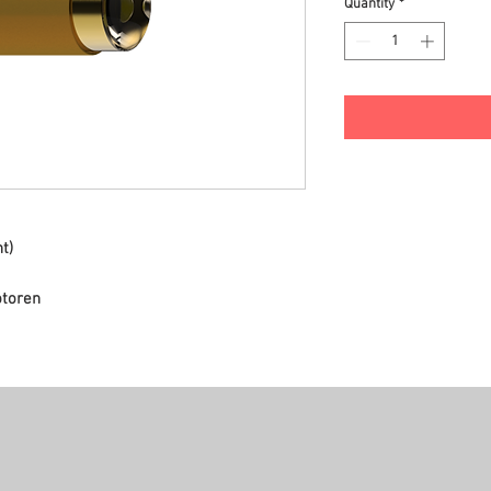
Quantity
*
t)
toren