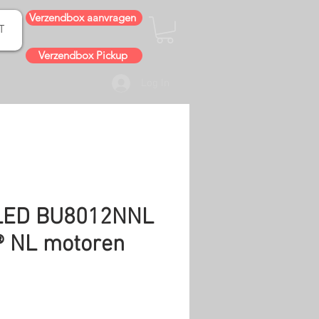
Verzendbox aanvragen
T
Verzendbox Pickup
Log In
LED BU8012NNL
® NL motoren