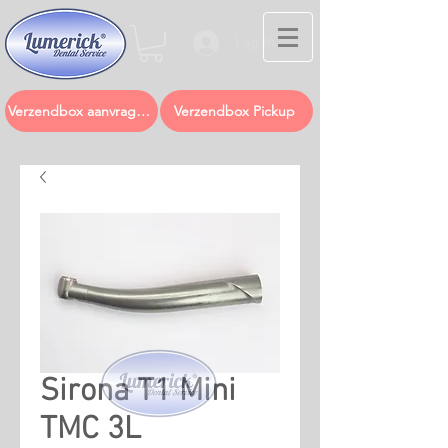
Log In
Verzendbox aanvragen
Verzendbox Pickup
Sirona T1 Mini
TMC 3L