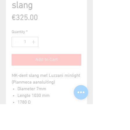
slang
Price
€325.00
Quantity
*
Add to Cart
MK-dent slang met Luzzani minlight
(Planmeca aansluiting)
Diameter 7mm
Lengte 1030 mm
1780 Ω
Kleur RAL 7035