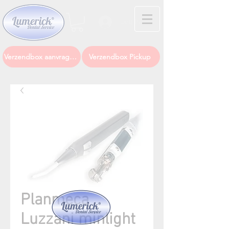
Log In
Verzendbox aanvragen
Verzendbox Pickup
Planmeca
Luzzani minlight