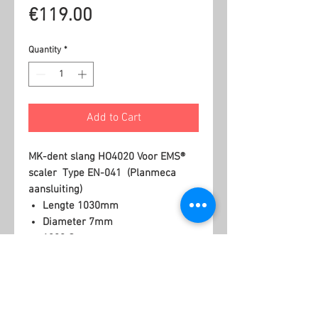
Price
€119.00
Quantity
*
Add to Cart
MK-dent slang HO4020 Voor EMS®
scaler Type EN-041 (Planmeca
aansluiting)
Lengte 1030mm
Diameter 7mm
1300 Ω
Related Products