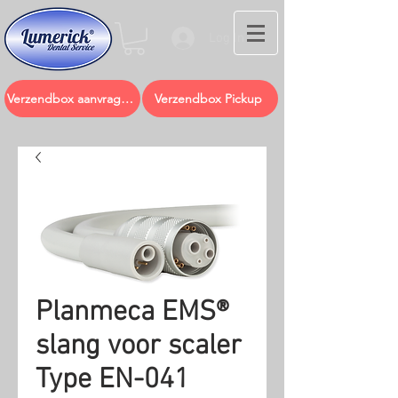
Log In
Verzendbox aanvragen
Verzendbox Pickup
Planmeca EMS®
slang voor scaler
Type EN-041