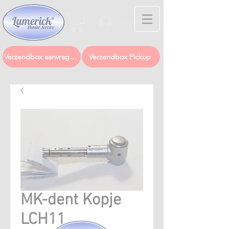
Log In
Verzendbox aanvragen
Verzendbox Pickup
MK-dent Kopje
LCH11