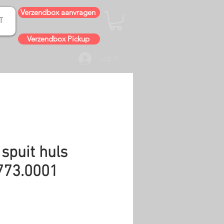
Verzendbox aanvragen
T
Verzendbox Pickup
Log In
spuit huls
773.0001
e