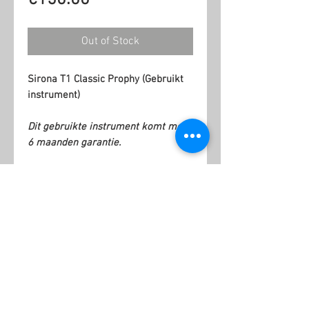
Out of Stock
Sirona T1 Classic Prophy (Gebruikt
instrument)
Dit gebruikte instrument komt met
6 maanden garantie.
Related Products
Kopie
NSK
van
Ti-
KaVo
Max