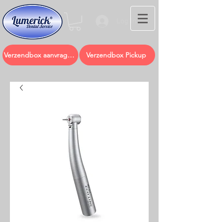
Log In
Verzendbox aanvragen
Verzendbox Pickup