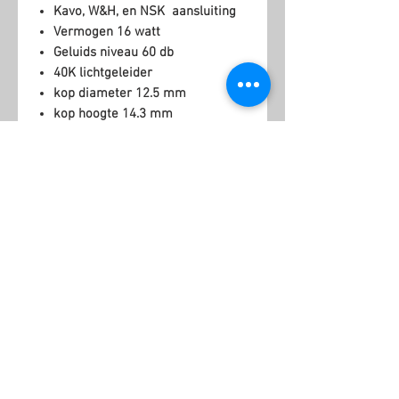
Kavo, W&H, en NSK aansluiting
Vermogen 16 watt
Geluids niveau 60 db
40K lichtgeleider
kop diameter 12.5 mm
kop hoogte 14.3 mm
4 gats spray systeem
Chroom coating
gewicht 69 gram
Garantie 12 maanden rondom
zorgeloos
Related Products