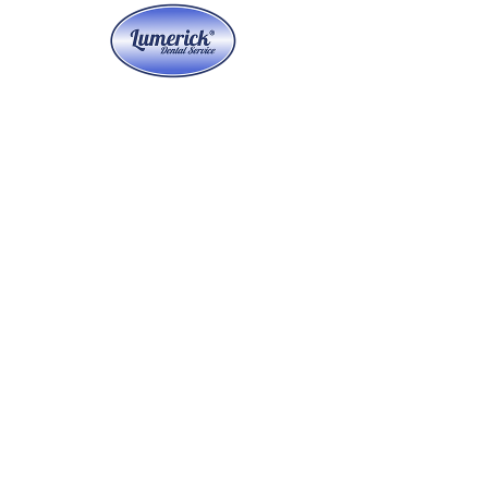
MK-dent
PRIMEline LP15L
Price
€795.00
Quantity
*
Add to Cart
MK-dent PRIME line LP11L
De Hand en hoekstukken van de MK-
dent PRIME line zijn van
hoogwaardige kwaliteit made in
Germany.
• Hoekstuk met licht > 25.000 lux
• 1:5 Transmission