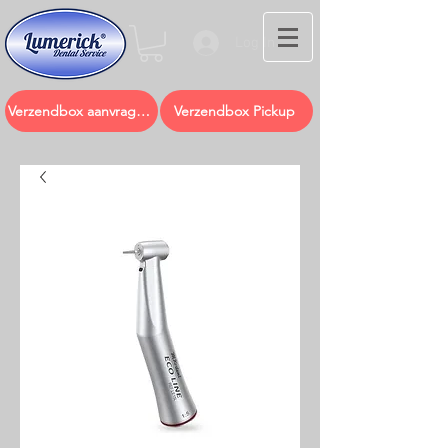
Log In
Verzendbox aanvragen
Verzendbox Pickup