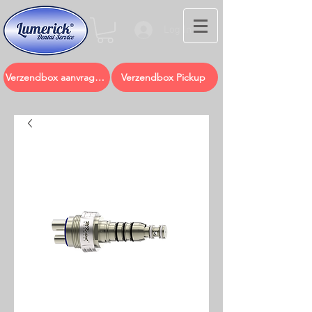
Log In
Verzendbox aanvragen
Verzendbox Pickup